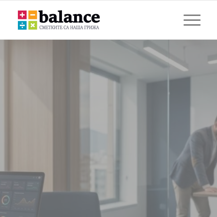
ДИГИТАЛНА ПРАВНО-
СЧЕТОВОДНА КАНТОРА
ЗА МОДЕРНИЯ БИЗНЕС
Специализирани счетоводни и правни
решения за електронна търговия, IT сектор,
стартъпи и международни компании. Ние
автоматизираме финансите ви, за да се
фокусирате върху растежа.