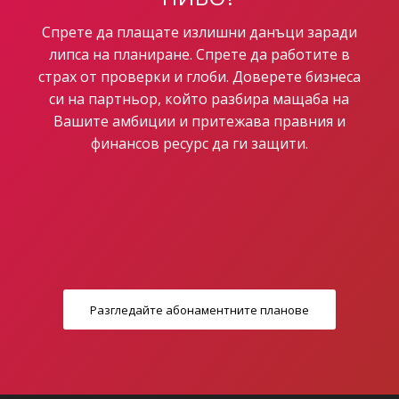
Спрете да плащате излишни данъци заради
липса на планиране. Спрете да работите в
страх от проверки и глоби. Доверете бизнеса
си на партньор, който разбира мащаба на
Вашите амбиции и притежава правния и
финансов ресурс да ги защити.
Разгледайте абонаментните планове