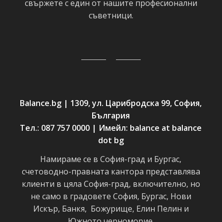
свържете с един от нашите професионални
съветници.
Balance.bg | 1309, ул. Царибродска 99, София,
България
Тел.: 087 757 0000 | Имейл: balance at balance
dot bg
Намираме се в София-град и Бургас,
счетоводно-правната кантора представлява
клиенти в цяла София-град, включително, но
не само в градовете София, Бургас, Нови
Искър, Банкя, Божурище, Елин Пелин и
Южното черноморие.