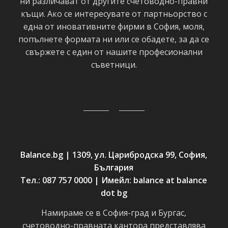
ни различават от другите счетоводно-правни
къщи. Ако се интересувате от партньорство с
една от иновативните фирми в София, моля,
попълнете формата ни или се обадете, за да се
свържете с един от нашите професионални
съветници.
Balance.bg | 1309, ул. Царибродска 99, София,
България
Тел.: 087 757 0000 | Имейл: balance at balance
dot bg
Намираме се в София-град и Бургас,
счетоводно-правната кантора представлява