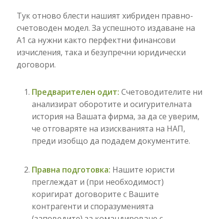
Тук отново блести нашият хибриден правно-
счетоводен модел. За успешното издаване на
А1 са нужни както перфектни финансови
изчисления, така и безупречни юридически
договори.
Предварителен одит:
Счетоводителите ни
анализират оборотите и осигурителната
история на Вашата фирма, за да се уверим,
че отговаряте на изискванията на НАП,
преди изобщо да подадем документите.
Правна подготовка:
Нашите юристи
преглеждат и (при необходимост)
коригират договорите с Вашите
контрагенти и споразуменията
(заповедите) за командироване с