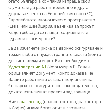
огато българска компания изпраща свои
служители да работят временно в друга
държава членка на Европейския съюз (ЕС),
Европейското икономическо пространство
(ЕИП) или Швейцария, възниква въпросът:
Къде трябва да се плащат социалните и
здравните осигуровки?
За да избегнете риска от двойно осигуряване и
тежки глоби от чуждестранните власти (които
достигат хиляди евро), Ви е необходимо
Удостоверение А1
(Формуляр А1). Това е
официалният документ, който доказва, че
Вашите работници остават подчинени на
българското осигурително законодателство,
докато изпълняват проекти зад граница.
Ние в
balance.bg
(правно-счетоводна кантора
в София) имаме богат опит в сложните