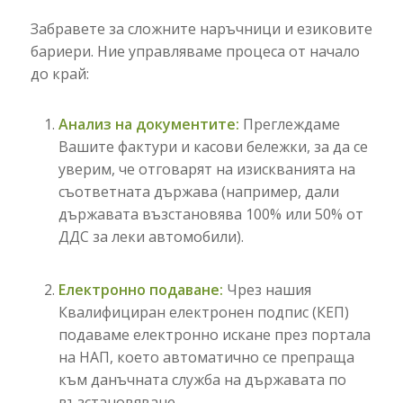
Забравете за сложните наръчници и езиковите
бариери. Ние управляваме процеса от начало
до край:
Анализ на документите:
Преглеждаме
Вашите фактури и касови бележки, за да се
уверим, че отговарят на изискванията на
съответната държава (например, дали
държавата възстановява 100% или 50% от
ДДС за леки автомобили).
Електронно подаване:
Чрез нашия
Квалифициран електронен подпис (КЕП)
подаваме електронно искане през портала
на НАП, което автоматично се препраща
към данъчната служба на държавата по
възстановяване.