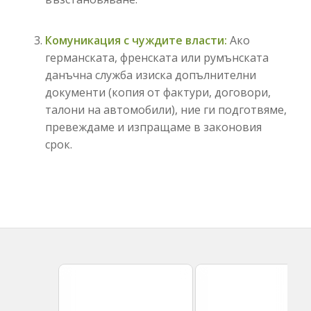
Комуникация с чуждите власти:
Ако
германската, френската или румънската
данъчна служба изиска допълнителни
документи (копия от фактури, договори,
талони на автомобили), ние ги подготвяме,
превеждаме и изпращаме в законовия
срок.
Публикуване
Регистрация
на ГФО
на ЕООД