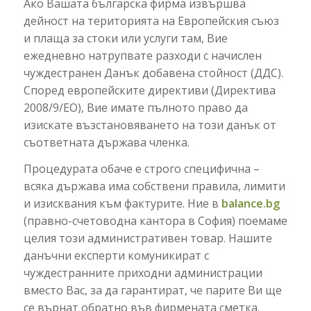
Ако Вашата българска фирма извършва
дейност на територията на Европейския съюз
и плаща за стоки или услуги там, Вие
ежедневно натрупвате разходи с начислен
чуждестранен Данък добавена стойност (ДДС).
Според европейските директиви (Директива
2008/9/ЕО), Вие имате пълното право да
изискате възстановяването на този данък от
съответната държава членка.
Процедурата обаче е строго специфична –
всяка държава има собствени правила, лимити
и изисквания към фактурите. Ние в
balance.bg
(правно-счетоводна кантора в София) поемаме
целия този административен товар. Нашите
данъчни експерти комуникират с
чуждестранните приходни администрации
вместо Вас, за да гарантират, че парите Ви ще
се върнат обратно във фирмената сметка.