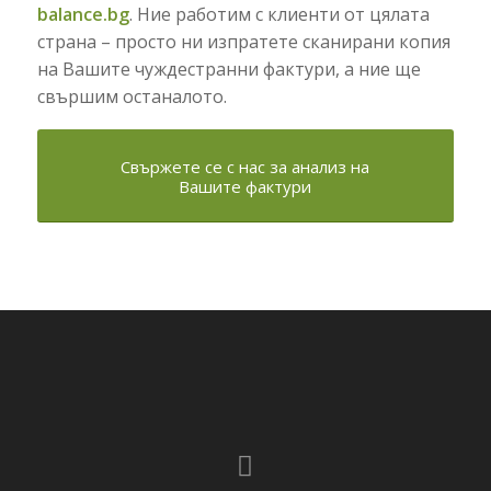
balance.bg
. Ние работим с клиенти от цялата
страна – просто ни изпратете сканирани копия
на Вашите чуждестранни фактури, а ние ще
свършим останалото.
Свържете се с нас за анализ на
Вашите фактури