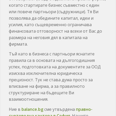
когато стартирате бизнес съвместно с един
или повече партньори (съдружници). Тя Ви
позволява да обедините капитал, идеи и
усилия, като същевременно ограничава
финансовата отговорност на всеки от Вас до
размера на неговия дял в капитала на
фирмата.
Тъй като в бизнеса с партньори яснатите
правила са в основата на дългогодишния
успех, подготовката на документите за ООД
изисква изключителна юридическа
прецизност. Тук не става дума просто за
вписване на фирма, а за правилното
структуриране на бъдещите Ви
взаимоотношения.
Ние в
balance.bg
сме утвърдена
правно-
счетоводна кантора в София
. Нашите