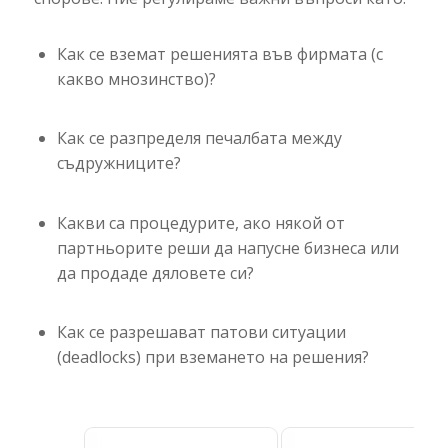
Как се вземат решенията във фирмата (с
какво мнозинство)?
Как се разпределя печалбата между
съдружниците?
Какви са процедурите, ако някой от
партньорите реши да напусне бизнеса или
да продаде дяловете си?
Как се разрешават патови ситуации
(deadlocks) при вземането на решения?