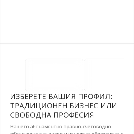
Счетоводство
Счетоводств
на
на салони за
дропшипинг и
красота и бют
Amazon
сектора
търговци
ИЗБЕРЕТЕ ВАШИЯ ПРОФИЛ:
ТРАДИЦИОНЕН БИЗНЕС ИЛИ
СВОБОДНА ПРОФЕСИЯ
Нашето абонаментно правно-счетоводно
обслужване е гъвкаво и изцяло съобразено със