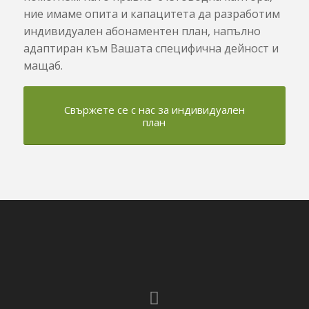
ние имаме опита и капацитета да разработим
индивидуален абонаментен план, напълно
адаптиран към Вашата специфична дейност и
мащаб.
Свържете се с нас за индивидуален
план