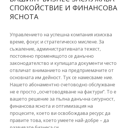
СПОКОЙСТВИЕ И ФИНАНСОВА
ЯСНОТА
Управлението на успешна компания изисква
време,
фокус и стратегическо мислене.
За
съжаление,
административната тежест,
постоянно променящото се данъчно
законодателство и купищата документи често
отвличат вниманието на предприемачите от
основната им дейност.
Тук се намесваме ние.
Нашето абонаментно счетоводно обслужване
не е просто „осчетоводяване на фактури“.
То е
вашето решение за пълна данъчна сигурност,
финансова яснота и оптимизация на
процесите,
което ви освобождава ресурс да
правите това,
което умеете най-добре – да
развивате бизнеса си.