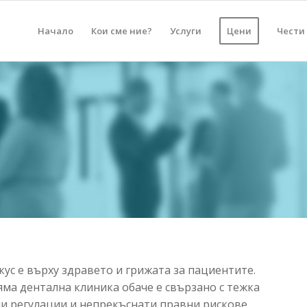
Начало
Кои сме ние?
Услуги
Цени
Чести
ус е върху здравето и грижата за пациентите.
яма дентална клиника обаче е свързано с тежка
и регулации и непрекъснати правни рискове.