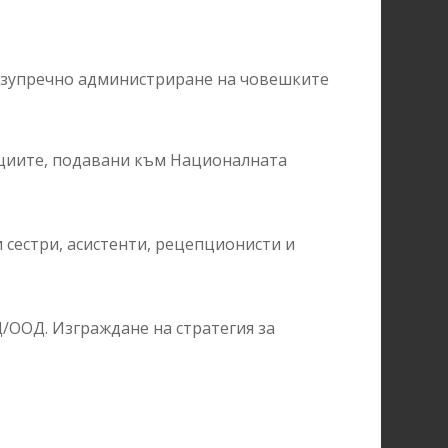
безупречно администриране на човешките
циите, подавани към Националната
 сестри, асистенти, рецепционисти и
ООД. Изграждане на стратегия за