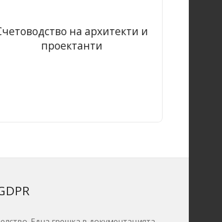
Счетоводство на архитекти и
Счето
проектанти
GDPR
елство.
Една грешка в документацията