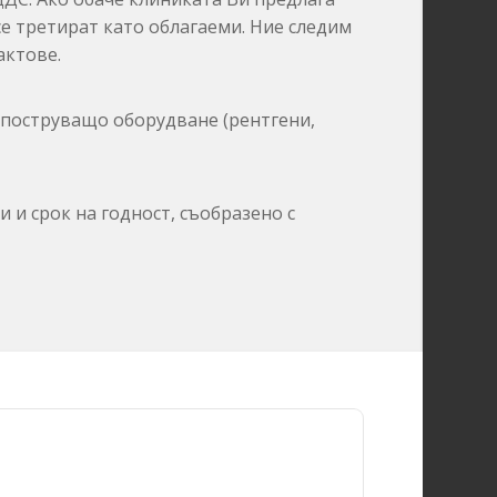
се третират като облагаеми.
Ние следим
актове.
поструващо оборудване (рентгени,
 и срок на годност,
съобразено с