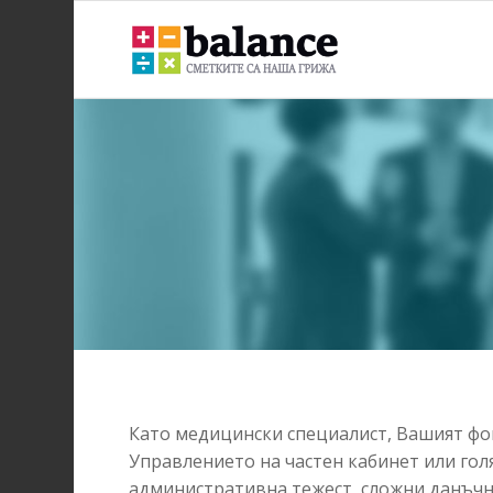
Като медицински специалист,
Вашият фок
Управлението на частен кабинет или гол
административна тежест,
сложни данъчн