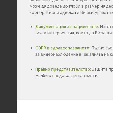
може да доведе до глоби в размер на де
корпоративни адвокати Ви осигуряват 
Документация за пациентите:
Изготв
всяка интервенция,
които да Ви защит
GDPR в здравеопазването:
Пълно съот
за видеонаблюдение в чакалнята на к
Правно представителство:
Защита пр
жалби от недоволни пациенти.