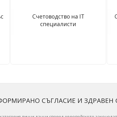
ъс
Счетоводство на IT
специалисти
ФОРМИРАНО СЪГЛАСИЕ И ЗДРАВЕН 
 категория лични данни според европейското законодат