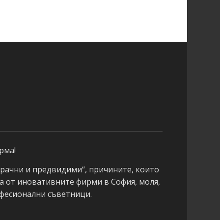
рма!
зрачни и предвидими“, причините, които
а от иновативните фирми в София, моля,
офесионални съветници.