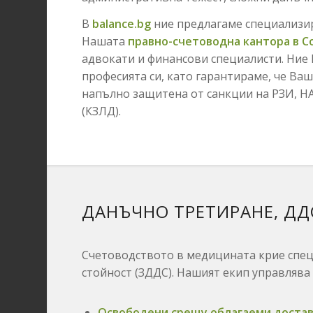
В
balance.bg
ние предлагаме специализир
Нашата
правно-счетоводна кантора в С
адвокати и финансови специалисти.
Ние 
професията си,
като гарантираме,
че Ваш
напълно защитена от санкции на РЗИ,
НА
(КЗЛД).
ДАНЪЧНО ТРЕТИРАНЕ, ДД
Счетоводството в медицината крие спе
стойност (ЗДДС).
Нашият екип управлява 
Освободени срещу облагаеми достав