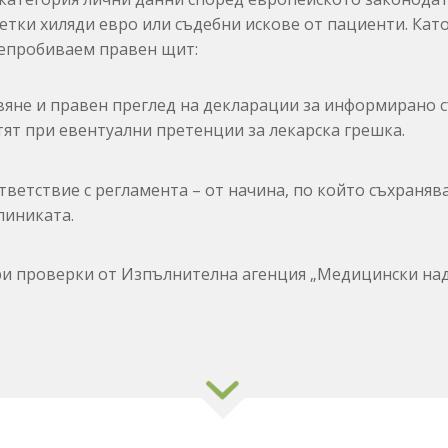
сетки хиляди евро или съдебни искове от пациенти.
Като
непробиваем правен щит:
яне и правен преглед на декларации за информирано с
ят при евентуални претенции за лекарска грешка.
ветствие с регламента – от начина,
по който съхранява
линиката.
и проверки от Изпълнителна агенция „Медицински над