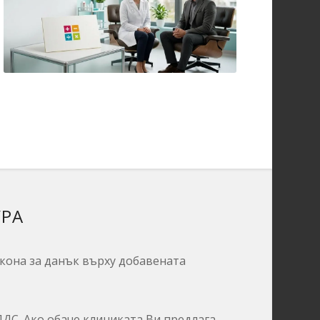
УРА
кона за данък върху добавената
ДДС.
Ако обаче клиниката Ви предлага