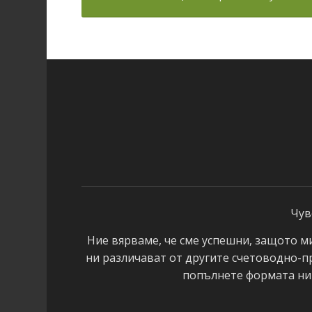
Чув
Ние вярваме, че сме успешни, защото м
ни различават от другите счетоводно-п
попълнете формата ни 