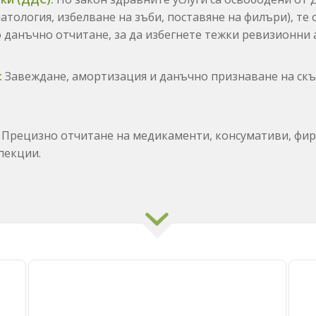
атология,
избелване на зъби,
поставяне на филъри),
те 
 данъчно отчитане,
за да избегнете тежки ревизионни 
:
Завеждане,
амортизация и данъчно признаване на скъ
Прецизно отчитане на медикаменти,
консумативи,
фири
пекции.