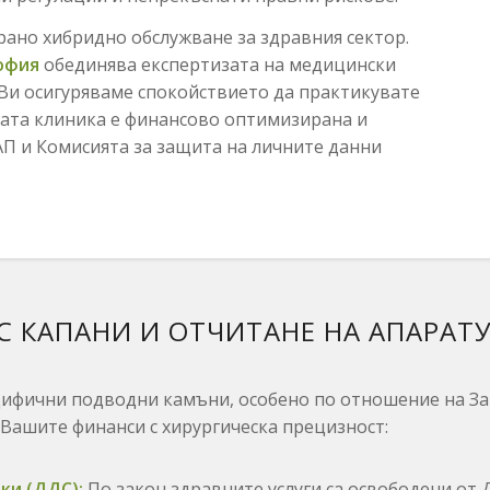
ано хибридно обслужване за здравния сектор.
офия
обединява експертизата на медицински
Ви осигуряваме спокойствието да практикувате
ата клиника е финансово оптимизирана и
П и Комисията за защита на личните данни
С КАПАНИ И ОТЧИТАНЕ НА АПАРАТ
цифични подводни камъни,
особено по отношение на За
Вашите финанси с хирургическа прецизност:
ки (ДДС):
По закон здравните услуги са освободени от 