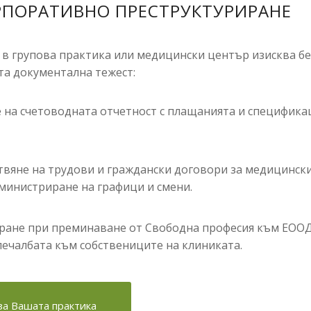
ОРПОРАТИВНО ПРЕСТРУКТУРИРАНЕ
 в групова практика или медицински център изисква 
а документална тежест:
на счетоводната отчетност с плащанията и специфика
вяне на трудови и граждански договори за медицински
дминистриране на графици и смени.
ране при преминаване от Свободна професия към ЕООД/
печалбата към собствениците на клиниката.
за Вашата практика