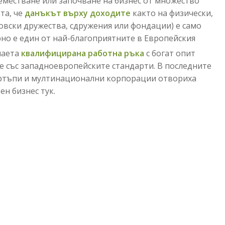
еместване или започване на бизнес от множество
та, че
данъкът върху доходите
както на физически,
говски дружества, сдружения или фондации) е само
но е един от най-благоприятните в Европейския
 наета
квалифицирана работна ръка
с богат опит
е със западноевропейските стандарти. В последните
артъпи и мултинационални корпорации отвориха
н бизнес тук.