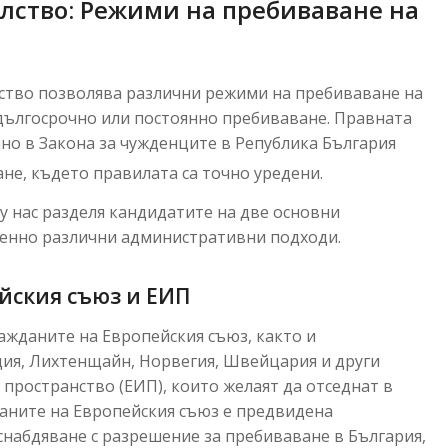
лство: Режими на пребиваване на
ство позволява различни режими на пребиваване на
дългосрочно или постоянно пребиваване. Правната
лно в Закона за чужденците в Република България
ане, където правилата са точно уредени
.
у нас разделя кандидатите на две основни
оренно различни административни подходи.
йския съюз и ЕИП
ажданите на Европейския съюз, както и
дия, Лихтенщайн, Норвегия, Швейцария и други
пространство (ЕИП), които желаят да отседнат в
жданите на Европейския съюз е предвидена
снабдяване с разрешение за пребиваване в България,