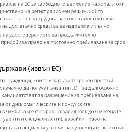
равила на ЕС за свободното движение на хора, стоки,
единствено на регистрационен режим, който
 въз основа на трудова заетост, самостоятелна
е на достатъчно средства за издръжка и пълно
ие на удостоверението за продължително
се придобива право на постоянно пребиваване за срок
държави (извън ЕС)
те чужденци, които искат дългосрочен престой.
начално да получат виза тип „D“ (за дългосрочно
а кандидатстват за разрешение за пребиваване на
ава от дипломатическите и консулските
в чужбина и е със срок на валидност до 6 месеца (в
студенти и специализанти), давайки право на
що така специални условия за чужденците, които са