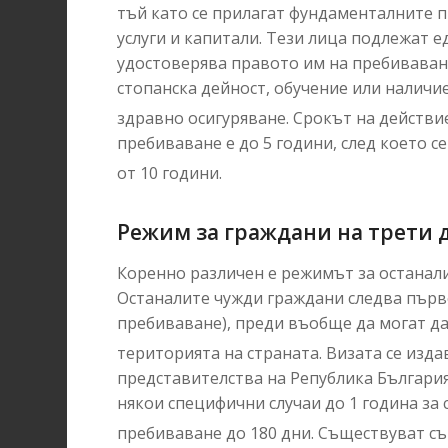
тъй като се прилагат фундаменталните п
услуги и капитали. Тези лица подлежат 
удостоверява правото им на пребиваване
стопанска дейност, обучение или наличи
здравно осигуряване
. Срокът на действ
пребиваване е до 5 години, след което 
от 10 години
.
Режим за граждани на трети 
Коренно различен е режимът за останали
Останалите чужди граждани следва първо
пребиваване), преди въобще да могат д
територията на страната
. Визата се изд
представителства на Република България 
някои специфични случаи до 1 година за 
пребиваване до 180 дни
. Съществуват съ