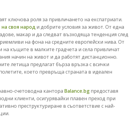
аят ключова роля за привличането на експатриати.
 на своя народ
и добрите условия за живот. От една
радове, макар и да следват възходяща тенденция след
приемливи на фона на средните европейски нива. От
и на къщите в малките градчета и села привличат
зания начин на живот и да работят дистанционно.
ите летища предлагат бърза връзка с всички
 полетите, което превръща страната в идеален
правно-счетоводна кантора
Balance.bg
предоставя
родни клиенти, осигурявайки плавен преход при
ативно преструктуриране в съответствие с най-
ции.