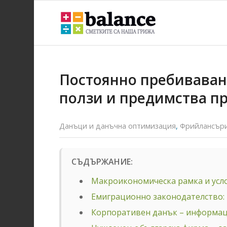
Постоянно пребиваван
ползи и предимства пр
Данъци и данъчна оптимизация
,
Фрийлансъри
СЪДЪРЖАНИЕ:
Макроикономическа рамка и услов
Емиграционно законодателство: 
Корпоративен данък – информац