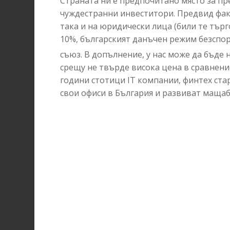
Страната ни е предпочитано място за пр
чуждестранни инвеститори. Предвид фак
така и на юридически лица (били те тър
10%, българският данъчен режим безспор
съюз
. В допълнение, у нас може да бъде
срещу не твърде висока цена в сравнени
години стотици IT компании, финтех ст
свои офиси в България и развиват мащабе