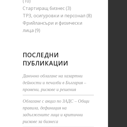
(10)
Стартиращ бизнес
(3)
ТРЗ, осигуровки и персонал
(8)
Фрийлансъри и физически
лица
(9)
ПОСЛЕДНИ
ПУБЛИКАЦИИ
Данъчно облагане на хазартни
дейности и печалби в България –
промени, рискове и решения
Облагане с акциз по ЗАДС – Общи
правила, дефиниция на
задължените лица и критични
рискове за бизнеса