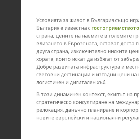
Условията за живот в България също игр
България е известна с
гостоприемството
страна, цените на наемите в големите г
влизането в Еврозоната, остават доста 
друга страна, изключително ниските цен
хората, които искат да избягат от забър
Добре развитата инфраструктура и местн
световни дестинации и изгодни цени на
логистичен и дигитален хъб.
В този динамичен контекст, екипът на 
стратегическо консултиране на междуна
релокация, данъчно планиране и корпор
новите европейски и национални регула