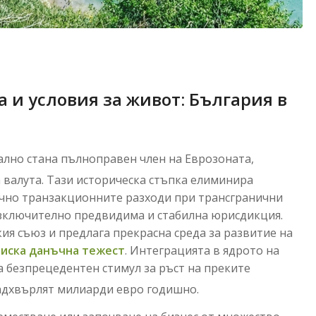
и условия за живот: България в
ално стана пълноправен член на Еврозоната,
 валута
. Тази историческа стъпка елиминира
ично транзакционните разходи при трансгранични
зключително предвидима и стабилна юрисдикция.
ия съюз и предлага прекрасна среда за развитие на
ниска данъчна тежест
. Интеграцията в ядрото на
 безпрецедентен стимул за ръст на преките
надхвърлят милиарди евро годишно
.