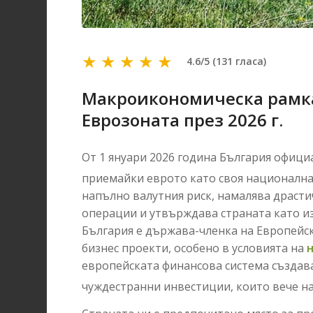
★
★
★
★
★
4.6/5 (131 гласа)
Макроикономическа рамка 
Еврозоната през 2026 г.
От 1 януари 2026 година България офици
приемайки еврото като своя национална
напълно валутния риск, намалява драст
операции и утвърждава страната като и
България е държава-членка на Европейск
бизнес проекти, особено в условията на
европейската финансова система създава
чуждестранни инвестиции, които вече 