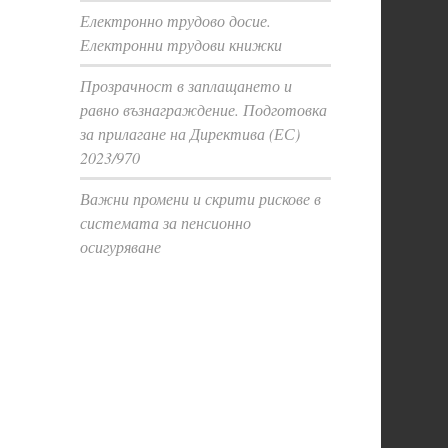
Електронно трудово досие.
Електронни трудови книжки
Прозрачност в заплащането и
равно възнаграждение. Подготовка
за прилагане на Директива (ЕС)
2023/970
Важни промени и скрити рискове в
системата за пенсионно
осигуряване